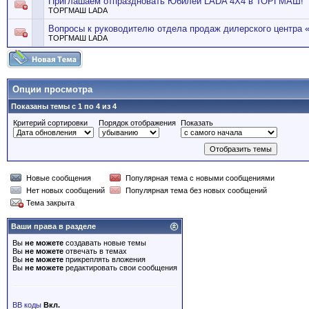
Приглашаем отпраздновать Юбилей LADA 4X4 в ТОРГМАШ!
ТОРГМАШ LADA
Вопросы к руководителю отдела продаж дилерского центр
ТОРГМАШ LADA
Опции просмотра
Показаны темы с 1 по 4 из 4
Критерий сортировки
Порядок отображения
Показать
Новые сообщения
Популярная тема с новыми сообщениями
Нет новых сообщений
Популярная тема без новых сообщений
Тема закрыта
Ваши права в разделе
Вы
не можете
создавать новые темы
Вы
не можете
отвечать в темах
Вы
не можете
прикреплять вложения
Вы
не можете
редактировать свои сообщения
BB коды
Вкл.