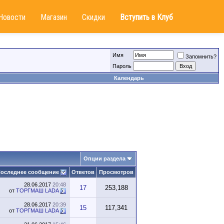
Новости
Магазин
Скидки
Вступить в Клуб
Имя
Запомнить?
Пароль
Календарь
Опции раздела
оследнее сообщение
Ответов
Просмотров
28.06.2017
20:48
17
253,188
от
ТОРГМАШ LADA
28.06.2017
20:39
15
117,341
от
ТОРГМАШ LADA