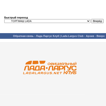
Быстрый переход
Обратная связь
-
Лада Ларгус Клуб | Lada Largus Club
-
Архив
-
Вверх