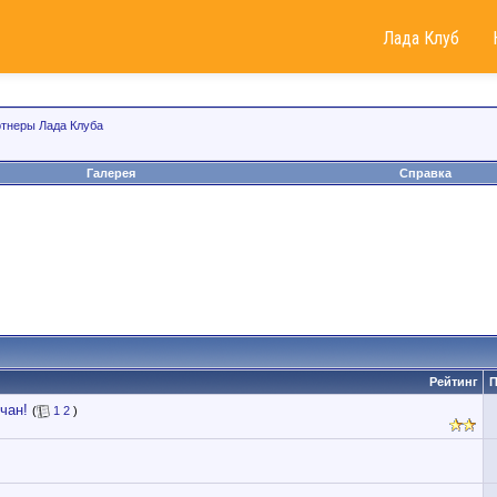
Лада Клуб
тнеры Лада Клуба
Галерея
Справка
Рейтинг
П
чан!
(
1
2
)