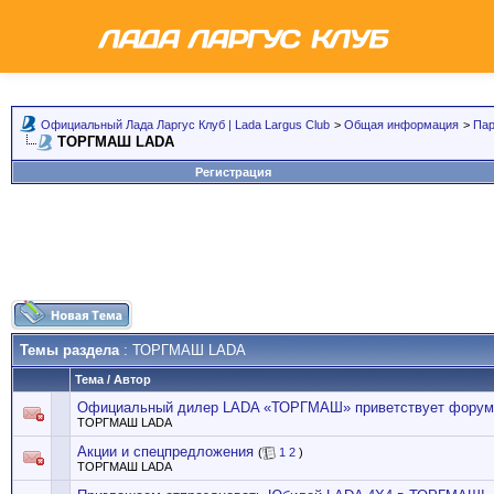
Официальный Лада Ларгус Клуб | Lada Largus Club
>
Общая информация
>
Пар
ТОРГМАШ LADA
Регистрация
Темы раздела
: ТОРГМАШ LADA
Тема
/
Автор
Официальный дилер LADA «ТОРГМАШ» приветствует форум
ТОРГМАШ LADA
Акции и спецпредложения
(
1
2
)
ТОРГМАШ LADA