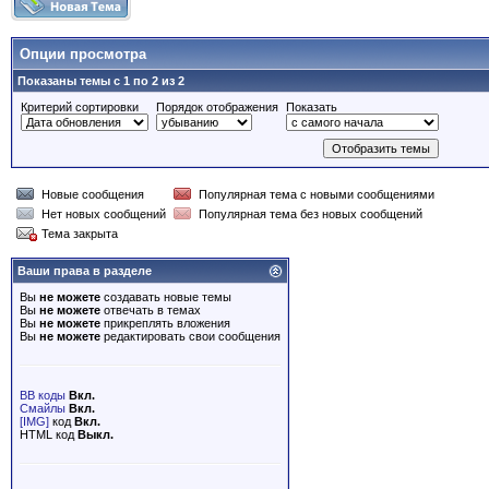
Опции просмотра
Показаны темы с 1 по 2 из 2
Критерий сортировки
Порядок отображения
Показать
Новые сообщения
Популярная тема с новыми сообщениями
Нет новых сообщений
Популярная тема без новых сообщений
Тема закрыта
Ваши права в разделе
Вы
не можете
создавать новые темы
Вы
не можете
отвечать в темах
Вы
не можете
прикреплять вложения
Вы
не можете
редактировать свои сообщения
BB коды
Вкл.
Смайлы
Вкл.
[IMG]
код
Вкл.
HTML код
Выкл.