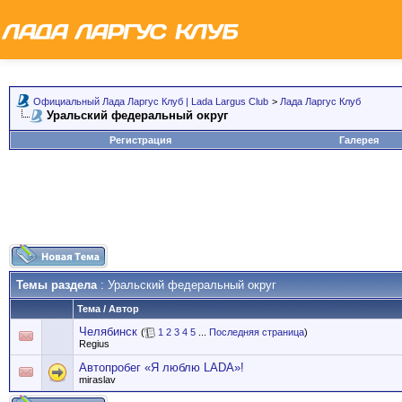
Официальный Лада Ларгус Клуб | Lada Largus Club
>
Лада Ларгус Клуб
Уральский федеральный округ
Регистрация
Галерея
Темы раздела
: Уральский федеральный округ
Тема
/
Автор
Челябинск
(
1
2
3
4
5
...
Последняя страница
)
Regius
Автопробег «Я люблю LADA»!
miraslav