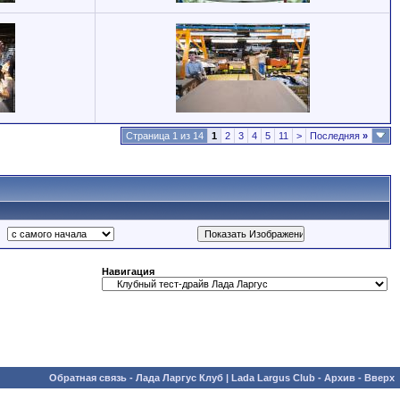
Страница 1 из 14
1
2
3
4
5
11
>
Последняя
»
Навигация
Обратная связь
-
Лада Ларгус Клуб | Lada Largus Club
-
Архив
-
Вверх