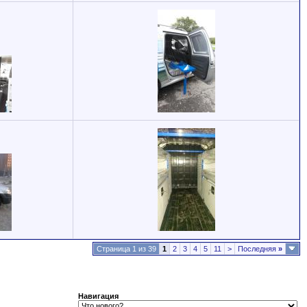
Страница 1 из 39
1
2
3
4
5
11
>
Последняя
»
Навигация