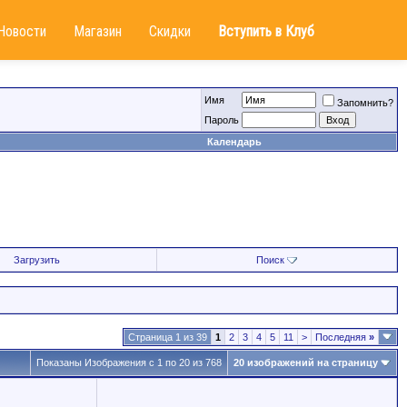
Новости
Магазин
Скидки
Вступить в Клуб
Имя
Запомнить?
Пароль
Календарь
Загрузить
Поиск
Страница 1 из 39
1
2
3
4
5
11
>
Последняя
»
Показаны Изображения с 1 по 20 из 768
20 изображений на страницу