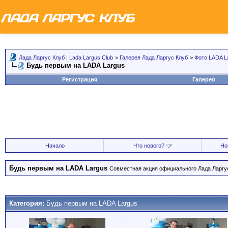
Лада Ларгус Клуб | Lada Largus Club
>
Галерея Лада Ларгус Клуб
>
Фото LADA L
Будь первым на LADA Largus
Регистрация
Галерея
Начало
Что нового?
Но
Будь первым на LADA Largus
Совместная акция официального Лада Ларгус
Категория:
Будь первым на LADA Largus