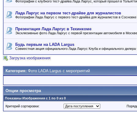
Фотографии с клубного тест-драйва Лада Ларгус, который прошел в Тольятти
Лада Ларгус на первом тест-драйве для журналистов
Фотографии Лада Ларгус с первого тест-драйва для журналистов в Сосновке
Презентация Лада Ларгус в Техинкоме
Эксклюзивные фото Лада Ларгус с первой презентации автомобиля в Москв
Будь первым на LADA Largus
Совместная акция официального Лада Ларгус Клуба и официального дилера 
Загрузка изображения
Категория:
Фото LADA Largus с мероприятий
Опции просмотра
Показаны Изображения с 1 по 0 из 0
Критерий сортировки:
Поряд