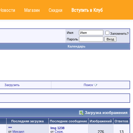
Новости
Магазин
Скидки
Вступить в Клуб
Имя
Запомнить?
Пароль
Календарь
Загрузить
Поиск
Загрузка изображения
Последняя загрузка
Последнее сообщение
Изображений
Ответов
***
Img 1238
от
Михаил
от
Серж.
276
13