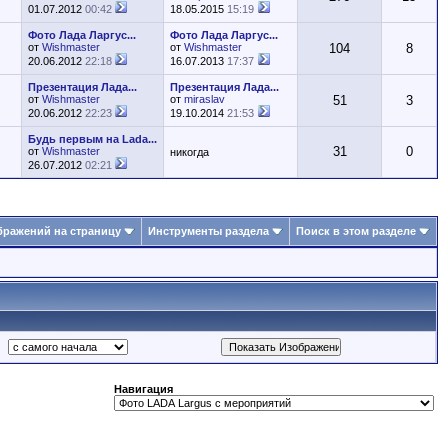
01.07.2012
00:42
18.05.2015
15:19
Фото Лада Ларгус...
Фото Лада Ларгус...
от
Wishmaster
от
Wishmaster
104
8
20.06.2012
22:18
16.07.2013
17:37
Презентация Лада...
Презентация Лада...
от
Wishmaster
от
miraslav
51
3
20.06.2012
22:23
19.10.2014
21:53
Будь первым на Lada...
31
0
от
Wishmaster
никогда
26.07.2012
02:21
бражений на страницу
Инструменты раздела
Поиск в этом разделе
Навигация