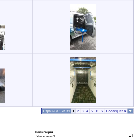
Страница 1 из 39
1
2
3
4
5
11
>
Последняя
»
Навигация