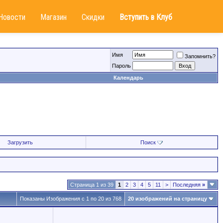
Новости
Магазин
Скидки
Вступить в Клуб
Имя
Запомнить?
Пароль
Календарь
Загрузить
Поиск
Страница 1 из 39
1
2
3
4
5
11
>
Последняя
»
Показаны Изображения с 1 по 20 из 768
20 изображений на страницу