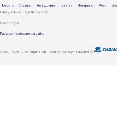
Новости
·
Отзывы
·
Тест-драйвы
·
Статьи
·
Интервью
·
Фото
·
Ви
Официальный Лада Ларгус Клуб
LADA Largus
Разместить рекламу на сайте
© 2012-2020 LADA Largus Club | Лада Ларгус Клуб. Powered by