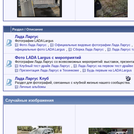
Раздел / Описание
Лада Ларгус
Фотографии LADA Largus
,
,
Фото Лада Ларгус
Официальные видовые фотографии Лада Ларгус
,
,
официальные фото LADA Largus
Сборка Лада Ларгус
Лада Ларгус т
Фото LADA Largus с мероприятий
Фотографии Лада Ларгус со всевозможных мероприятий: выставок, презентац
,
Клубный тест-драйв Лада Ларгус
Лада Ларгус на первом тест-драйве
,
Презентация Лада Ларгус в Техинкоме
Будь первым на LADA Largus
Лада Ларгус Клуб
Раздел для фотографий, связанных с клубной жизнью нашего сообщества.
Личные альбомы
Случайные изображения