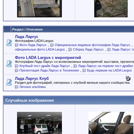
Раздел / Описание
Лада Ларгус
Фотографии LADA Largus
,
,
Фото Лада Ларгус
Официальные видовые фотографии Лада Ларгус
,
,
официальные фото LADA Largus
Сборка Лада Ларгус
Лада Ларгус т
Фото LADA Largus с мероприятий
Фотографии Лада Ларгус со всевозможных мероприятий: выставок, презентац
,
Клубный тест-драйв Лада Ларгус
Лада Ларгус на первом тест-драйве
,
Презентация Лада Ларгус в Техинкоме
Будь первым на LADA Largus
Лада Ларгус Клуб
Раздел для фотографий, связанных с клубной жизнью нашего сообщества.
Личные альбомы
Случайные изображения