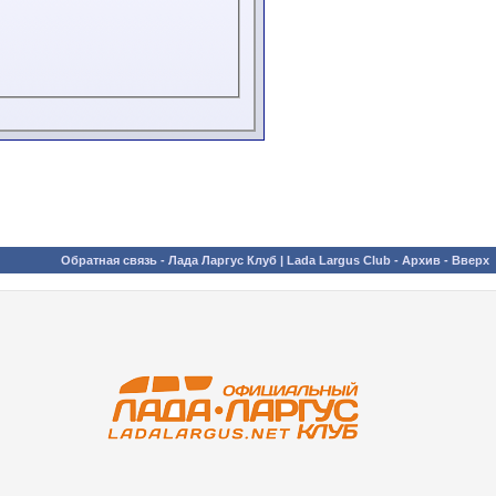
Обратная связь
-
Лада Ларгус Клуб | Lada Largus Club
-
Архив
-
Вверх