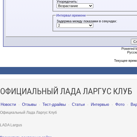
Упорядочить:
Интервал времени
Задержка между показами в секундах:
Powered b
Русски
Текущее врем
ОФИЦИАЛЬНЫЙ ЛАДА ЛАРГУС КЛУБ
Новости
·
Отзывы
·
Тест-драйвы
·
Статьи
·
Интервью
·
Фото
·
Ви
Официальный Лада Ларгус Клуб
LADA Largus