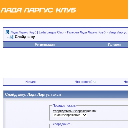
Лада Ларгус Клуб | Lada Largus Club
>
Галерея Лада Ларгус Клуб
>
Лада Ларгус
Слайд шоу
Регистрация
Галерея
Начало
Что нового?
Но
Слайд шоу: Лада Ларгус такси
Порядок показа
Упорядочить изображения по:
Упорядочить