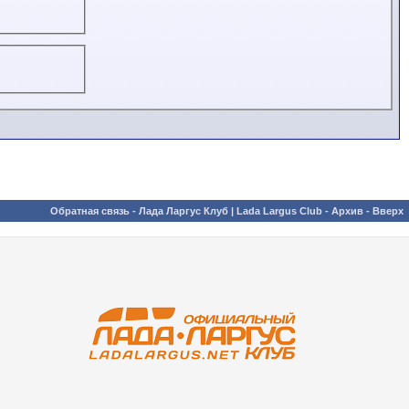
Обратная связь
-
Лада Ларгус Клуб | Lada Largus Club
-
Архив
-
Вверх