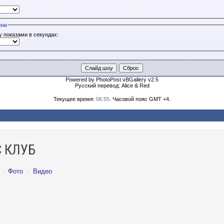
ени
 показами в секундах:
Powered by PhotoPost vBGallery v2.5
Русский перевод: Alice & Red
Текущее время:
06:55
. Часовой пояс GMT +4.
 КЛУБ
·
Фото
·
Видео