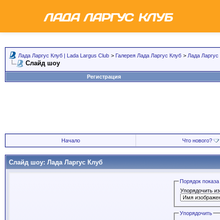
Лада Ларгус Клуб | Lada Largus Club
>
Галерея Лада Ларгус Клуб
>
Лада Ларгус
Слайд шоу
Регистрация
Начало
Что нового?
Слайд шоу: Лада Ларгус Клуб
Порядок показа
Упорядочить и
Упорядочить