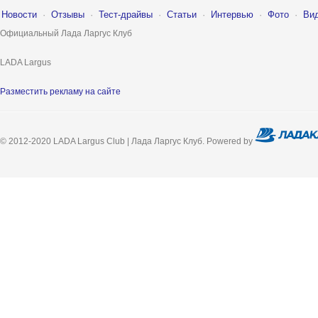
Новости
·
Отзывы
·
Тест-драйвы
·
Статьи
·
Интервью
·
Фото
·
Ви
Официальный Лада Ларгус Клуб
LADA Largus
Разместить рекламу на сайте
© 2012-2020 LADA Largus Club | Лада Ларгус Клуб. Powered by