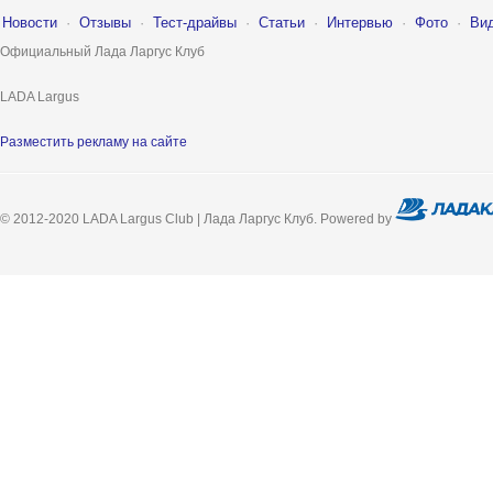
Новости
·
Отзывы
·
Тест-драйвы
·
Статьи
·
Интервью
·
Фото
·
Ви
Официальный Лада Ларгус Клуб
LADA Largus
Разместить рекламу на сайте
© 2012-2020 LADA Largus Club | Лада Ларгус Клуб. Powered by