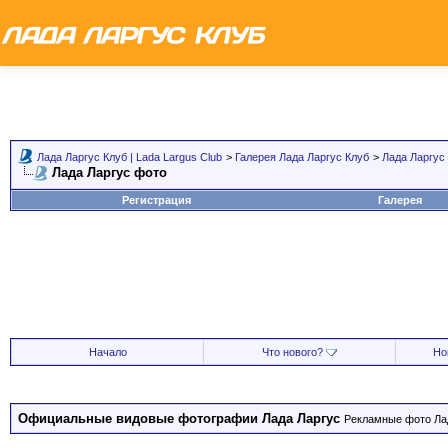
Лада Ларгус Клуб | Lada Largus Club
>
Галерея Лада Ларгус Клуб
>
Лада Ларгус
Лада Ларгус фото
Регистрация
Галерея
Начало
Что нового?
Но
Официальные видовые фотографии Лада Ларгус
Рекламные фото Лад