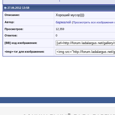
‹
27.06.2012 13:58
Хороший мусор))))
Описание:
бармалей
Автор:
(
Просмотреть все изображения 
Просмотров:
12,359
Ответов:
0
[BB] код изображения:
<img>-тэг для изображения: