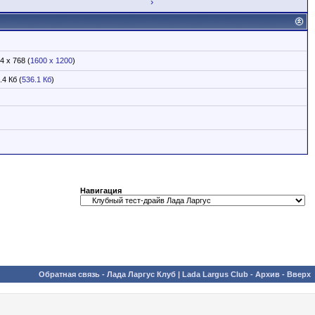
›
4 x 768 (
1600 x 1200
)
.4 Кб (
536.1 Кб
)
Навигация
Обратная связь
-
Лада Ларгус Клуб | Lada Largus Club
-
Архив
-
Вверх