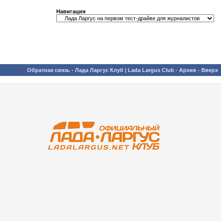
Навигация
Обратная связь
-
Лада Ларгус Клуб | Lada Largus Club
-
Архив
-
Вверх