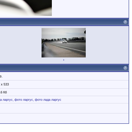
›
е.
 x 533
.6 Кб
а
ларгус,
фото
ларгус,
фото
лада
ларгус