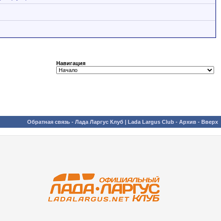
Навигация
Обратная связь
-
Лада Ларгус Клуб | Lada Largus Club
-
Архив
-
Вверх