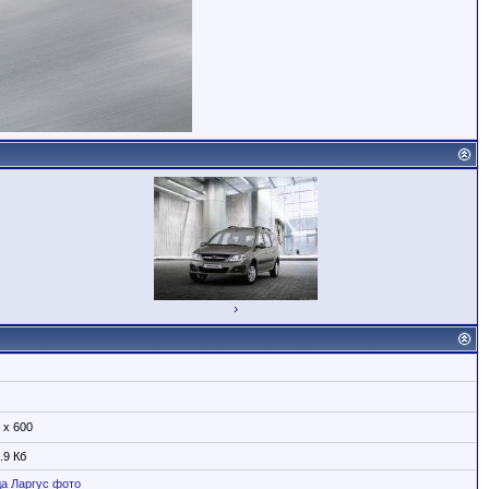
›
 x 600
.9 Кб
да
Ларгус
фото