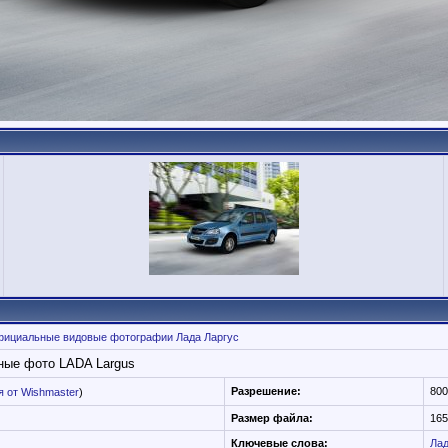
ициальные видовые фотографии Лада Ларгус
ные фото LADA Largus
Разрешение:
800
 от Wishmaster
)
Размер файла:
165
Ключевые слова:
Ла