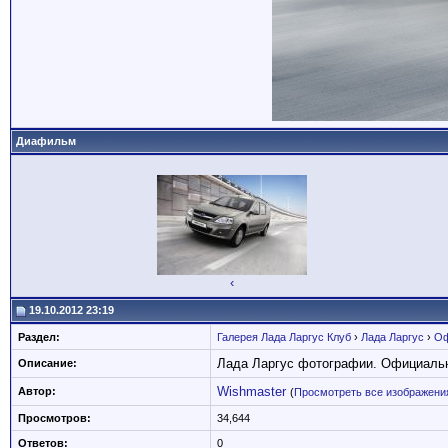
Диафильм
‹
19.10.2012 23:19
Раздел:
Галерея Лада Ларгус Клуб
›
Лада Ларгус
›
Оф
Лада Ларгус фотографии. Официаль
Описание:
Wishmaster
Автор:
(
Просмотреть все изображения
Просмотров:
34,644
Ответов:
0