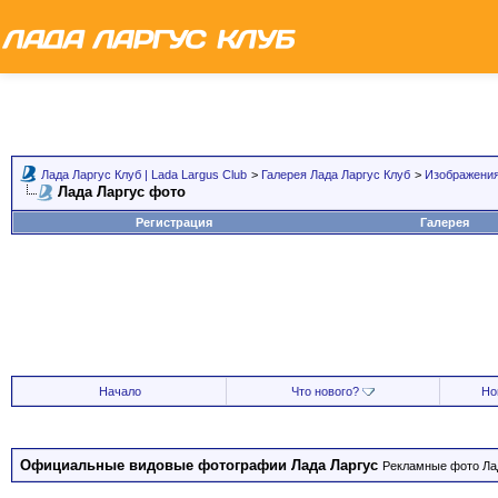
Лада Ларгус Клуб | Lada Largus Club
>
Галерея Лада Ларгус Клуб
>
Изображения
Лада Ларгус фото
Регистрация
Галерея
Начало
Что нового?
Но
Официальные видовые фотографии Лада Ларгус
Рекламные фото Лад