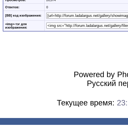
Просмотров:
26,074
Ответов:
0
[BB] код изображения:
<img>-тэг для
изображения:
Powered by Pho
Русский пе
Текущее время:
23