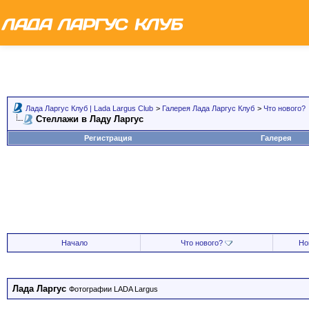
Лада Ларгус Клуб | Lada Largus Club
>
Галерея Лада Ларгус Клуб
>
Что нового?
Стеллажи в Ладу Ларгус
Регистрация
Галерея
Начало
Что нового?
Но
Лада Ларгус
Фотографии LADA Largus