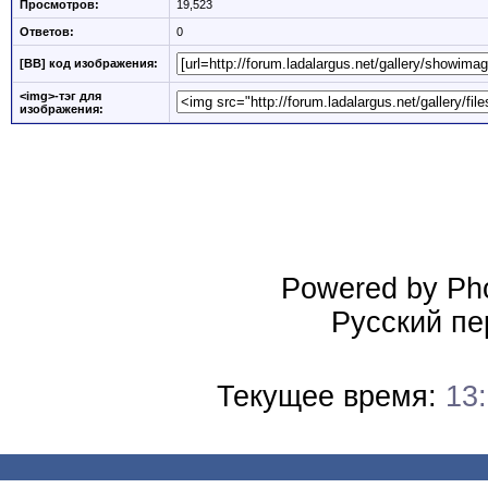
Просмотров:
19,523
Ответов:
0
[BB] код изображения:
<img>-тэг для
изображения:
Powered by Pho
Русский пе
Текущее время:
13