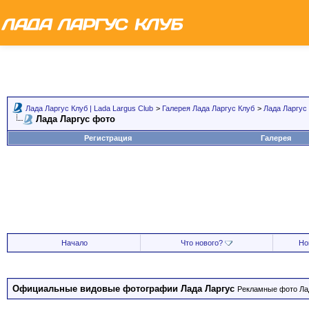
Лада Ларгус Клуб | Lada Largus Club
>
Галерея Лада Ларгус Клуб
>
Лада Ларгус
Лада Ларгус фото
Регистрация
Галерея
Начало
Что нового?
Но
Официальные видовые фотографии Лада Ларгус
Рекламные фото Лад