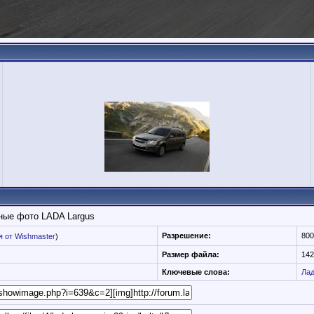
ные фото LADA Largus
Разрешение:
800
 от Wishmaster
)
Размер файла:
142
Ключевые слова:
Ла