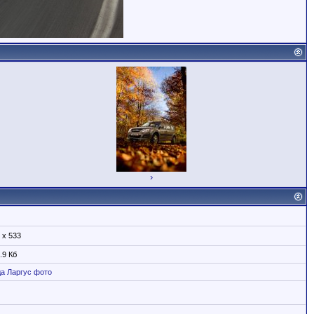
›
 x 533
.9 Кб
да
Ларгус
фото