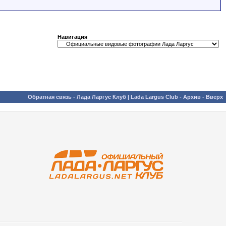
Навигация
Обратная связь
-
Лада Ларгус Клуб | Lada Largus Club
-
Архив
-
Вверх