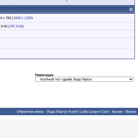
›
4 x 768 (
1600 x 1200
)
.8 Кб (
797.8 Кб
)
Навигация
Обратная связь
-
Лада Ларгус Клуб | Lada Largus Club
-
Архив
-
Вверх