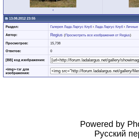
‹
13.08.2012 23:55
Раздел:
Галерея Лада Ларгус Клуб
›
Лада Ларгус Клуб
›
Личные
Regius
Автор:
(
Просмотреть все изображения от Regius
)
Просмотров:
15,738
Ответов:
0
[BB] код изображения:
<img>-тэг для
изображения:
Powered by Pho
Русский пе