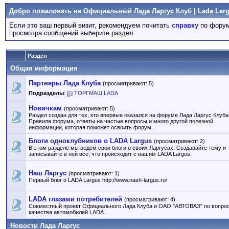
Добро пожаловать на Официальный Лада Ларгус Клуб | Lada Larg
Если это ваш первый визит, рекомендуем почитать
справку
по форум
просмотра сообщений выберите раздел.
Раздел
Общая информация
Партнеры Лада Клуба
(просматривают: 5)
Подразделы
:
ТОРГМАШ LADA
Новичкам
(просматривают: 5)
Раздел создан для тех, кто впервые оказался на форуме Лада Ларгус Клуба
Правила форума, ответы на частые вопросы и много другой полезной
информации, которая поможет освоить форум.
Блоги одноклубников о LADA Largus
(просматривают: 2)
В этом разделе мы ведем свои блоги о своих Ларгусах. Создавайте тему и
записывайте в ней все, что происходит с вашим LADA Largus.
Наш Ларгус
(просматривают: 1)
Первый блог о LADA Largus http://www.nash-largus.ru/
LADA глазами потребителей
(просматривают: 4)
Совместный проект Официального Лада Клуба и ОАО "АВТОВАЗ" по вопро
качества автомобилей LADA.
Новости Лада Ларгус