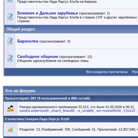
Представительства Лада Ларгус Клуба на Кавказе.
Ближнее и Дальнее зарубежье
(просматривают: 1)
Представительства Лада Ларгус Клуба в странах СНГ и других зарубежных
странах.
Общий раздел
Барахолка
(просматривают: 3)
Свободное общение
(просматривают: 12)
Общение одноклубников на свободные темы.
Все разделы прочитаны
Ру
Кто на форуме
Присутствуют
: 897 (9 пользователей и 888 гостей)
Рекорд одновременного пребывания 33,313, это было 31.05.2026 в 06:21.
sandra.anderson69
,
pharm_finast80
,
rx_stratt66
,
am-reviewWorld
,
ChrisJ2
,
Статистика Галерея Лада Ларгус Клуб
Разделов: 13, Изображений: 768, Сообщений: 41, Просмотров: 12,857,690,