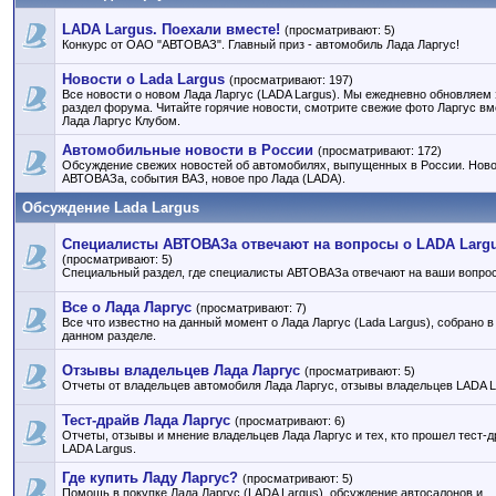
LADA Largus. Поехали вместе!
(просматривают: 5)
Конкурс от ОАО "АВТОВАЗ". Главный приз - автомобиль Лада Ларгус!
Новости о Lada Largus
(просматривают: 197)
Все новости о новом Лада Ларгус (LADA Largus). Мы ежедневно обновляем 
раздел форума. Читайте горячие новости, смотрите свежие фото Ларгус вм
Лада Ларгус Клубом.
Автомобильные новости в России
(просматривают: 172)
Обсуждение свежих новостей об автомобилях, выпущенных в России. Нов
АВТОВАЗа, события ВАЗ, новое про Лада (LADA).
Обсуждение Lada Largus
Специалисты АВТОВАЗа отвечают на вопросы о LADA Larg
(просматривают: 5)
Специальный раздел, где специалисты АВТОВАЗа отвечают на ваши вопро
Все о Лада Ларгус
(просматривают: 7)
Все что известно на данный момент о Лада Ларгус (Lada Largus), собрано в
данном разделе.
Отзывы владельцев Лада Ларгус
(просматривают: 5)
Отчеты от владельцев автомобиля Лада Ларгус, отзывы владельцев LADA L
Тест-драйв Лада Ларгус
(просматривают: 6)
Отчеты, отзывы и мнение владельцев Лада Ларгус и тех, кто прошел тест-д
LADA Largus.
Где купить Ладу Ларгус?
(просматривают: 5)
Помощь в покупке Лада Ларгус (LADA Largus), обсуждение автосалонов и