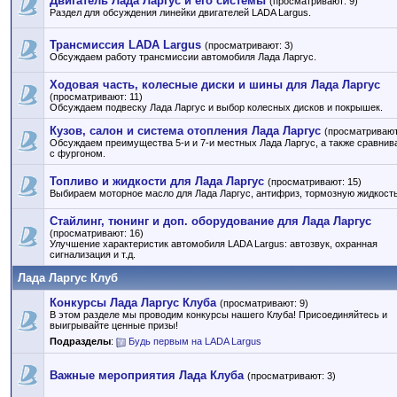
Двигатель Лада Ларгус и его системы
(просматривают: 9)
Раздел для обсуждения линейки двигателей LADA Largus.
Трансмиссия LADA Largus
(просматривают: 3)
Обсуждаем работу трансмиссии автомобиля Лада Ларгус.
Ходовая часть, колесные диски и шины для Лада Ларгус
(просматривают: 11)
Обсуждаем подвеску Лада Ларгус и выбор колесных дисков и покрышек.
Кузов, салон и система отопления Лада Ларгус
(просматривают
Обсуждаем преимущества 5-и и 7-и местных Лада Ларгус, а также сравнив
с фургоном.
Топливо и жидкости для Лада Ларгус
(просматривают: 15)
Выбираем моторное масло для Лада Ларгус, антифриз, тормозную жидкость 
Стайлинг, тюнинг и доп. оборудование для Лада Ларгус
(просматривают: 16)
Улучшение характеристик автомобиля LADA Largus: автозвук, охранная
сигнализация и т.д.
Лада Ларгус Клуб
Конкурсы Лада Ларгус Клуба
(просматривают: 9)
В этом разделе мы проводим конкурсы нашего Клуба! Присоединяйтесь и
выигрывайте ценные призы!
Подразделы
:
Будь первым на LADA Largus
Важные мероприятия Лада Клуба
(просматривают: 3)