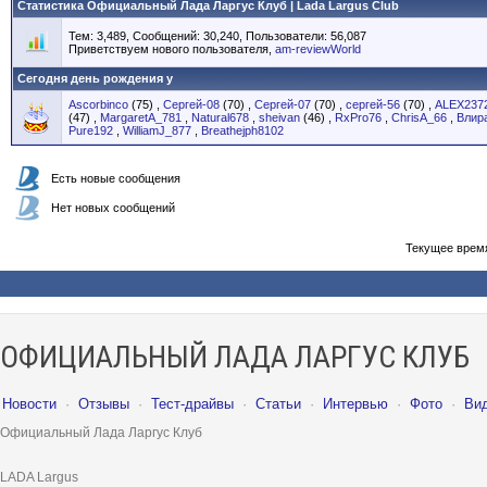
Статистика Официальный Лада Ларгус Клуб | Lada Largus Club
Тем: 3,489, Сообщений: 30,240, Пользователи: 56,087
Приветствуем нового пользователя,
am-reviewWorld
Сегодня день рождения у
Ascorbinco
(75)
,
Сергей-08
(70)
,
Сергей-07
(70)
,
сергей-56
(70)
,
ALEX237
(47)
,
MargaretA_781
,
Natural678
,
sheivan
(46)
,
RxPro76
,
ChrisA_66
,
Влир
Pure192
,
WilliamJ_877
,
Breathejph8102
Есть новые сообщения
Нет новых сообщений
Текущее врем
ОФИЦИАЛЬНЫЙ ЛАДА ЛАРГУС КЛУБ
Новости
·
Отзывы
·
Тест-драйвы
·
Статьи
·
Интервью
·
Фото
·
Ви
Официальный Лада Ларгус Клуб
LADA Largus