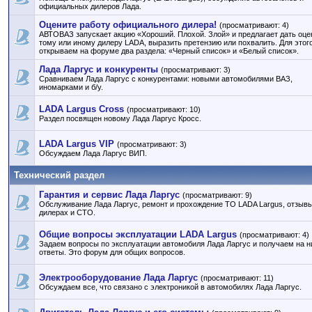
официальных дилеров Лада.
Оцените работу официального дилера!
(просматривают: 4)
АВТОВАЗ запускает акцию «Хороший. Плохой. Злой» и предлагает дать оце
тому или иному дилеру LADA, выразить претензию или похвалить. Для этог
открываем на форуме два раздела: «Черный список» и «Белый список».
Лада Ларгус и конкуренты
(просматривают: 3)
Сравниваем Лада Ларгус с конкурентами: новыми автомобилями ВАЗ,
иномарками и б/у.
LADA Largus Cross
(просматривают: 10)
Раздел посвящен новому Лада Ларгус Кросс.
LADA Largus VIP
(просматривают: 3)
Обсуждаем Лада Ларгус ВИП.
Технический раздел
Гарантия и сервис Лада Ларгус
(просматривают: 9)
Обслуживание Лада Ларгус, ремонт и прохождение ТО LADA Largus, отзывы
дилерах и СТО.
Общие вопросы эксплуатации LADA Largus
(просматривают: 4)
Задаем вопросы по эксплуатации автомобиля Лада Ларгус и получаем на н
ответы. Это форум для общих вопросов.
Электрооборудование Лада Ларгус
(просматривают: 11)
Обсуждаем все, что связано с электроникой в автомобилях Лада Ларгус.