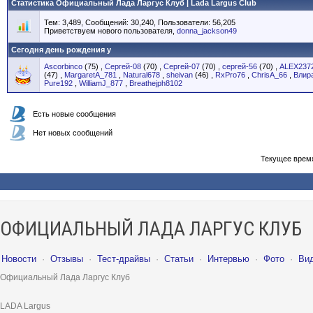
Статистика Официальный Лада Ларгус Клуб | Lada Largus Club
Тем: 3,489, Сообщений: 30,240, Пользователи: 56,205
Приветствуем нового пользователя,
donna_jackson49
Сегодня день рождения у
Ascorbinco
(75)
,
Сергей-08
(70)
,
Сергей-07
(70)
,
сергей-56
(70)
,
ALEX237
(47)
,
MargaretA_781
,
Natural678
,
sheivan
(46)
,
RxPro76
,
ChrisA_66
,
Влир
Pure192
,
WilliamJ_877
,
Breathejph8102
Есть новые сообщения
Нет новых сообщений
Текущее врем
ОФИЦИАЛЬНЫЙ ЛАДА ЛАРГУС КЛУБ
Новости
·
Отзывы
·
Тест-драйвы
·
Статьи
·
Интервью
·
Фото
·
Ви
Официальный Лада Ларгус Клуб
LADA Largus