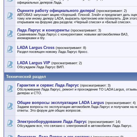
официальных дилеров Лада.
Оцените работу официального дилера!
(просматривают: 2)
АВТОВАЗ запускает акцию «Хороший. Плохой. Злой» и предлагает дать оце
тому или иному дилеру LADA, выразить претензию или похвалить. Для этог
открываем на форуме два раздела: «Черный список» и «Белый список».
Лада Ларгус и конкуренты
(просматривают: 3)
Сравниваем Лада Ларгус с конкурентами: новыми автомобилями ВАЗ,
иномарками и б/у.
LADA Largus Cross
(просматривают: 8)
Раздел посвящен новому Лада Ларгус Кросс.
LADA Largus VIP
(просматривают: 2)
Обсуждаем Лада Ларгус ВИП.
Технический раздел
Гарантия и сервис Лада Ларгус
(просматривают: 3)
Обслуживание Лада Ларгус, ремонт и прохождение ТО LADA Largus, отзывы
дилерах и СТО.
Общие вопросы эксплуатации LADA Largus
(просматривают: 4)
Задаем вопросы по эксплуатации автомобиля Лада Ларгус и получаем на н
ответы. Это форум для общих вопросов.
Электрооборудование Лада Ларгус
(просматривают: 14)
Обсуждаем все, что связано с электроникой в автомобилях Лада Ларгус.
Двигатель Лада Ларгус и его системы