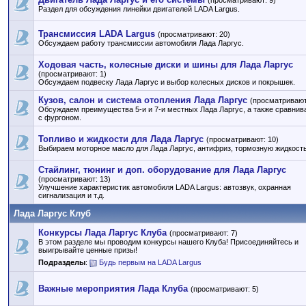
(просматривают: 9)
Раздел для обсуждения линейки двигателей LADA Largus.
Трансмиссия LADA Largus
(просматривают: 20)
Обсуждаем работу трансмиссии автомобиля Лада Ларгус.
Ходовая часть, колесные диски и шины для Лада Ларгус
(просматривают: 1)
Обсуждаем подвеску Лада Ларгус и выбор колесных дисков и покрышек.
Кузов, салон и система отопления Лада Ларгус
(просматривают
Обсуждаем преимущества 5-и и 7-и местных Лада Ларгус, а также сравнив
с фургоном.
Топливо и жидкости для Лада Ларгус
(просматривают: 10)
Выбираем моторное масло для Лада Ларгус, антифриз, тормозную жидкость 
Стайлинг, тюнинг и доп. оборудование для Лада Ларгус
(просматривают: 13)
Улучшение характеристик автомобиля LADA Largus: автозвук, охранная
сигнализация и т.д.
Лада Ларгус Клуб
Конкурсы Лада Ларгус Клуба
(просматривают: 7)
В этом разделе мы проводим конкурсы нашего Клуба! Присоединяйтесь и
выигрывайте ценные призы!
Подразделы
:
Будь первым на LADA Largus
Важные мероприятия Лада Клуба
(просматривают: 5)