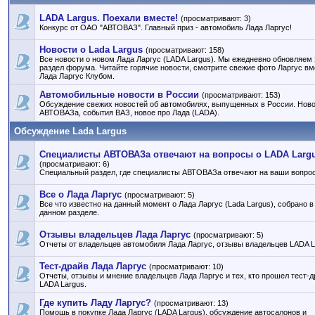
LADA Largus. Поехали вместе!
(просматривают: 3)
Конкурс от ОАО "АВТОВАЗ". Главный приз - автомобиль Лада Ларгус!
Новости о Lada Largus
(просматривают: 158)
Все новости о новом Лада Ларгус (LADA Largus). Мы ежедневно обновляем 
раздел форума. Читайте горячие новости, смотрите свежие фото Ларгус вм
Лада Ларгус Клубом.
Автомобильные новости в России
(просматривают: 153)
Обсуждение свежих новостей об автомобилях, выпущенных в России. Нов
АВТОВАЗа, события ВАЗ, новое про Лада (LADA).
Обсуждение Lada Largus
Специалисты АВТОВАЗа отвечают на вопросы о LADA Larg
(просматривают: 6)
Специальный раздел, где специалисты АВТОВАЗа отвечают на ваши вопро
Все о Лада Ларгус
(просматривают: 5)
Все что известно на данный момент о Лада Ларгус (Lada Largus), собрано в
данном разделе.
Отзывы владельцев Лада Ларгус
(просматривают: 5)
Отчеты от владельцев автомобиля Лада Ларгус, отзывы владельцев LADA L
Тест-драйв Лада Ларгус
(просматривают: 10)
Отчеты, отзывы и мнение владельцев Лада Ларгус и тех, кто прошел тест-д
LADA Largus.
Где купить Ладу Ларгус?
(просматривают: 13)
Помощь в покупке Лада Ларгус (LADA Largus), обсуждение автосалонов и