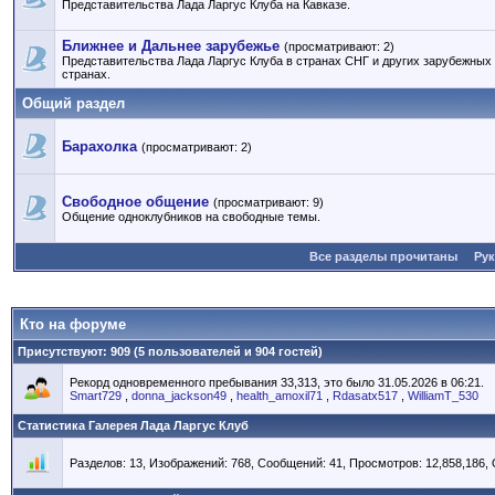
Представительства Лада Ларгус Клуба на Кавказе.
Ближнее и Дальнее зарубежье
(просматривают: 2)
Представительства Лада Ларгус Клуба в странах СНГ и других зарубежных
странах.
Общий раздел
Барахолка
(просматривают: 2)
Свободное общение
(просматривают: 9)
Общение одноклубников на свободные темы.
Все разделы прочитаны
Ру
Кто на форуме
Присутствуют
: 909 (5 пользователей и 904 гостей)
Рекорд одновременного пребывания 33,313, это было 31.05.2026 в 06:21.
Smart729
,
donna_jackson49
,
health_amoxil71
,
Rdasatx517
,
WilliamT_530
Статистика Галерея Лада Ларгус Клуб
Разделов: 13, Изображений: 768, Сообщений: 41, Просмотров: 12,858,186,