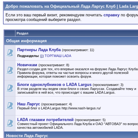
Добро пожаловать на Официальный Лада Ларгус Клуб | Lada Larg
Если это ваш первый визит, рекомендуем почитать
справку
по форум
просмотра сообщений выберите раздел.
Раздел
Общая информация
Партнеры Лада Клуба
(просматривают: 11)
Подразделы
:
ТОРГМАШ LADA
Новичкам
(просматривают: 8)
Раздел создан для тех, кто впервые оказался на форуме Лада Ларгус Клуба
Правила форума, ответы на частые вопросы и много другой полезной
информации, которая поможет освоить форум.
Блоги одноклубников о LADA Largus
(просматривают: 3)
В этом разделе мы ведем свои блоги о своих Ларгусах. Создавайте тему и
записывайте в ней все, что происходит с вашим LADA Largus.
Наш Ларгус
(просматривают: 4)
Первый блог о LADA Largus http://www.nash-largus.ru/
LADA глазами потребителей
(просматривают: 5)
Совместный проект Официального Лада Клуба и ОАО "АВТОВАЗ" по вопро
качества автомобилей LADA.
Новости Лада Ларгус