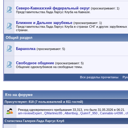
Северо-Кавказский федеральный округ
(просматривают: 1)
Представительства Лада Ларгус Клуба на Кавказе.
Ближнее и Дальнее зарубежье
(просматривают: 1)
Представительства Лада Ларгус Клуба в странах СНГ и других зарубежных
странах.
Общий раздел
Барахолка
(просматривают: 5)
Свободное общение
(просматривают: 5)
Общение одноклубников на свободные темы.
Все разделы прочитаны
Ру
Кто на форуме
Присутствуют
: 818 (7 пользователей и 811 гостей)
Рекорд одновременного пребывания 33,313, это было 31.05.2026 в 06:21.
am-reviewExpert
,
QMartinez85
,
Albertbog
,
QuinnT_950
,
Cannabis-s4398
,
c
Статистика Галерея Лада Ларгус Клуб