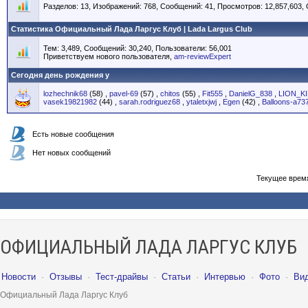
Разделов: 13, Изображений: 768, Сообщений: 41, Просмотров: 12,857,603,
Статистика Официальный Лада Ларгус Клуб | Lada Largus Club
Тем: 3,489, Сообщений: 30,240, Пользователи: 56,001
Приветствуем нового пользователя,
am-reviewExpert
Сегодня день рождения у
lozhechnik68
(58)
,
pavel-69
(57)
,
chitos
(55)
,
Fit555
,
DanielG_838
,
LION_K
vasek19821982
(44)
,
sarah.rodriguez68
,
ytaletxjwj
,
Egen
(42)
,
Balloons-a73
Есть новые сообщения
Нет новых сообщений
Текущее врем
ОФИЦИАЛЬНЫЙ ЛАДА ЛАРГУС КЛУБ
Новости
·
Отзывы
·
Тест-драйвы
·
Статьи
·
Интервью
·
Фото
·
Ви
Официальный Лада Ларгус Клуб