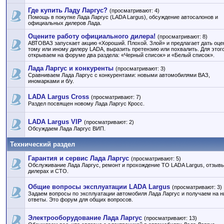
Где купить Ладу Ларгус?
(просматривают: 4)
Помощь в покупке Лада Ларгус (LADA Largus), обсуждение автосалонов и
официальных дилеров Лада.
Оцените работу официального дилера!
(просматривают: 8)
АВТОВАЗ запускает акцию «Хороший. Плохой. Злой» и предлагает дать оце
тому или иному дилеру LADA, выразить претензию или похвалить. Для этог
открываем на форуме два раздела: «Черный список» и «Белый список».
Лада Ларгус и конкуренты
(просматривают: 3)
Сравниваем Лада Ларгус с конкурентами: новыми автомобилями ВАЗ,
иномарками и б/у.
LADA Largus Cross
(просматривают: 7)
Раздел посвящен новому Лада Ларгус Кросс.
LADA Largus VIP
(просматривают: 2)
Обсуждаем Лада Ларгус ВИП.
Технический раздел
Гарантия и сервис Лада Ларгус
(просматривают: 5)
Обслуживание Лада Ларгус, ремонт и прохождение ТО LADA Largus, отзывы
дилерах и СТО.
Общие вопросы эксплуатации LADA Largus
(просматривают: 3)
Задаем вопросы по эксплуатации автомобиля Лада Ларгус и получаем на н
ответы. Это форум для общих вопросов.
Электрооборудование Лада Ларгус
(просматривают: 13)