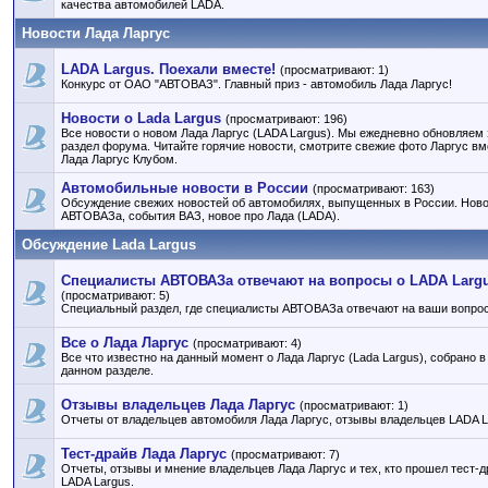
качества автомобилей LADA.
Новости Лада Ларгус
LADA Largus. Поехали вместе!
(просматривают: 1)
Конкурс от ОАО "АВТОВАЗ". Главный приз - автомобиль Лада Ларгус!
Новости о Lada Largus
(просматривают: 196)
Все новости о новом Лада Ларгус (LADA Largus). Мы ежедневно обновляем 
раздел форума. Читайте горячие новости, смотрите свежие фото Ларгус вм
Лада Ларгус Клубом.
Автомобильные новости в России
(просматривают: 163)
Обсуждение свежих новостей об автомобилях, выпущенных в России. Нов
АВТОВАЗа, события ВАЗ, новое про Лада (LADA).
Обсуждение Lada Largus
Специалисты АВТОВАЗа отвечают на вопросы о LADA Larg
(просматривают: 5)
Специальный раздел, где специалисты АВТОВАЗа отвечают на ваши вопро
Все о Лада Ларгус
(просматривают: 4)
Все что известно на данный момент о Лада Ларгус (Lada Largus), собрано в
данном разделе.
Отзывы владельцев Лада Ларгус
(просматривают: 1)
Отчеты от владельцев автомобиля Лада Ларгус, отзывы владельцев LADA L
Тест-драйв Лада Ларгус
(просматривают: 7)
Отчеты, отзывы и мнение владельцев Лада Ларгус и тех, кто прошел тест-д
LADA Largus.