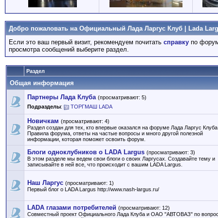
Добро пожаловать на Официальный Лада Ларгус Клуб | Lada Larg
Если это ваш первый визит, рекомендуем почитать
справку
по форум
просмотра сообщений выберите раздел.
Раздел
Общая информация
Партнеры Лада Клуба
(просматривают: 5)
Подразделы
:
ТОРГМАШ LADA
Новичкам
(просматривают: 4)
Раздел создан для тех, кто впервые оказался на форуме Лада Ларгус Клуба
Правила форума, ответы на частые вопросы и много другой полезной
информации, которая поможет освоить форум.
Блоги одноклубников о LADA Largus
(просматривают: 3)
В этом разделе мы ведем свои блоги о своих Ларгусах. Создавайте тему и
записывайте в ней все, что происходит с вашим LADA Largus.
Наш Ларгус
(просматривают: 1)
Первый блог о LADA Largus http://www.nash-largus.ru/
LADA глазами потребителей
(просматривают: 12)
Совместный проект Официального Лада Клуба и ОАО "АВТОВАЗ" по вопро