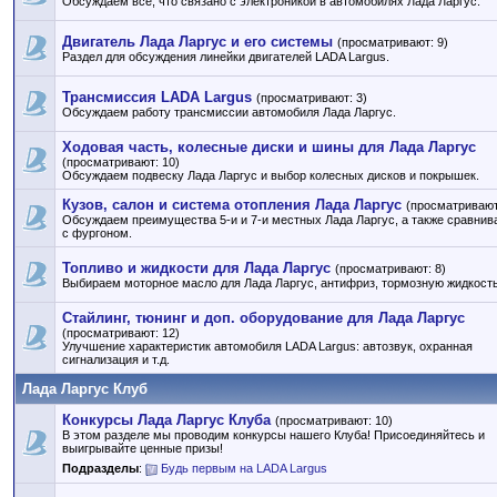
Обсуждаем все, что связано с электроникой в автомобилях Лада Ларгус.
Двигатель Лада Ларгус и его системы
(просматривают: 9)
Раздел для обсуждения линейки двигателей LADA Largus.
Трансмиссия LADA Largus
(просматривают: 3)
Обсуждаем работу трансмиссии автомобиля Лада Ларгус.
Ходовая часть, колесные диски и шины для Лада Ларгус
(просматривают: 10)
Обсуждаем подвеску Лада Ларгус и выбор колесных дисков и покрышек.
Кузов, салон и система отопления Лада Ларгус
(просматривают
Обсуждаем преимущества 5-и и 7-и местных Лада Ларгус, а также сравнив
с фургоном.
Топливо и жидкости для Лада Ларгус
(просматривают: 8)
Выбираем моторное масло для Лада Ларгус, антифриз, тормозную жидкость 
Стайлинг, тюнинг и доп. оборудование для Лада Ларгус
(просматривают: 12)
Улучшение характеристик автомобиля LADA Largus: автозвук, охранная
сигнализация и т.д.
Лада Ларгус Клуб
Конкурсы Лада Ларгус Клуба
(просматривают: 10)
В этом разделе мы проводим конкурсы нашего Клуба! Присоединяйтесь и
выигрывайте ценные призы!
Подразделы
:
Будь первым на LADA Largus