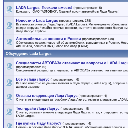
LADA Largus. Поехали вместе!
(просматривают: 5)
Конкурс от ОАО "АВТОВАЗ". Главный приз - автомобиль Лада Ларгус!
Новости о Lada Largus
(просматривают: 178)
Все новости о новом Лада Ларгус (LADA Largus). Мы ежедневно обновляем 
раздел форума. Читайте горячие новости, смотрите свежие фото Ларгус вм
Лада Ларгус Клубом.
Автомобильные новости в России
(просматривают: 149)
Обсуждение свежих новостей об автомобилях, выпущенных в России. Нов
АВТОВАЗа, события ВАЗ, новое про Лада (LADA).
Обсуждение Lada Largus
Специалисты АВТОВАЗа отвечают на вопросы о LADA Larg
(просматривают: 10)
Специальный раздел, где специалисты АВТОВАЗа отвечают на ваши вопро
Все о Лада Ларгус
(просматривают: 6)
Все что известно на данный момент о Лада Ларгус (Lada Largus), собрано в
данном разделе.
Отзывы владельцев Лада Ларгус
(просматривают: 4)
Отчеты от владельцев автомобиля Лада Ларгус, отзывы владельцев LADA L
Тест-драйв Лада Ларгус
(просматривают: 5)
Отчеты, отзывы и мнение владельцев Лада Ларгус и тех, кто прошел тест-д
LADA Largus.
Где купить Ладу Ларгус?
(просматривают: 4)
Помощь в покупке Лада Ларгус (LADA Largus), обсуждение автосалонов и