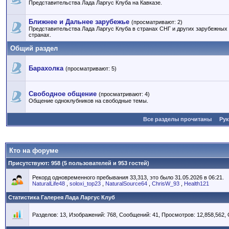
Представительства Лада Ларгус Клуба на Кавказе.
Ближнее и Дальнее зарубежье
(просматривают: 2)
Представительства Лада Ларгус Клуба в странах СНГ и других зарубежных
странах.
Общий раздел
Барахолка
(просматривают: 5)
Свободное общение
(просматривают: 4)
Общение одноклубников на свободные темы.
Все разделы прочитаны
Ру
Кто на форуме
Присутствуют
: 958 (5 пользователей и 953 гостей)
Рекорд одновременного пребывания 33,313, это было 31.05.2026 в 06:21.
NaturalLife48
,
soloxi_top23
,
NaturalSource64
,
ChrisW_93
,
Health121
Статистика Галерея Лада Ларгус Клуб
Разделов: 13, Изображений: 768, Сообщений: 41, Просмотров: 12,858,562,