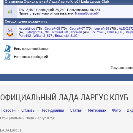
Статистика Официальный Лада Ларгус Клуб | Lada Largus Club
Тем: 3,489, Сообщений: 30,240, Пользователи: 56,434
Приветствуем нового пользователя,
NaturalSource64
Сегодня день рождения у
Ascorbinco
(75)
,
Сергей-08
(70)
,
Сергей-07
(70)
,
сергей-56
(70)
,
ALEX237
(47)
,
MargaretA_781
,
Natural678
,
sheivan
(46)
,
RxPro76
,
ChrisA_66
,
Влир
Pure192
,
WilliamJ_877
,
Breathejph8102
Есть новые сообщения
Нет новых сообщений
Текущее врем
ОФИЦИАЛЬНЫЙ ЛАДА ЛАРГУС КЛУБ
Новости
·
Отзывы
·
Тест-драйвы
·
Статьи
·
Интервью
·
Фото
·
Ви
Официальный Лада Ларгус Клуб
LADA Largus