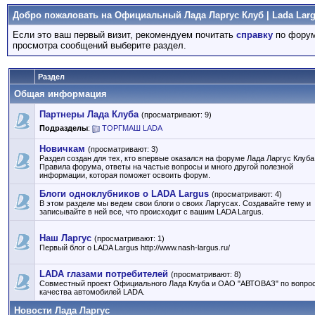
Добро пожаловать на Официальный Лада Ларгус Клуб | Lada Larg
Если это ваш первый визит, рекомендуем почитать
справку
по форум
просмотра сообщений выберите раздел.
Раздел
Общая информация
Партнеры Лада Клуба
(просматривают: 9)
Подразделы
:
ТОРГМАШ LADA
Новичкам
(просматривают: 3)
Раздел создан для тех, кто впервые оказался на форуме Лада Ларгус Клуба
Правила форума, ответы на частые вопросы и много другой полезной
информации, которая поможет освоить форум.
Блоги одноклубников о LADA Largus
(просматривают: 4)
В этом разделе мы ведем свои блоги о своих Ларгусах. Создавайте тему и
записывайте в ней все, что происходит с вашим LADA Largus.
Наш Ларгус
(просматривают: 1)
Первый блог о LADA Largus http://www.nash-largus.ru/
LADA глазами потребителей
(просматривают: 8)
Совместный проект Официального Лада Клуба и ОАО "АВТОВАЗ" по вопро
качества автомобилей LADA.
Новости Лада Ларгус