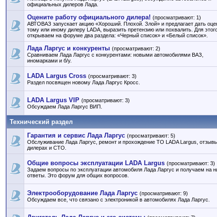
официальных дилеров Лада.
Оцените работу официального дилера!
(просматривают: 1)
АВТОВАЗ запускает акцию «Хороший. Плохой. Злой» и предлагает дать оце
тому или иному дилеру LADA, выразить претензию или похвалить. Для этог
открываем на форуме два раздела: «Черный список» и «Белый список».
Лада Ларгус и конкуренты
(просматривают: 2)
Сравниваем Лада Ларгус с конкурентами: новыми автомобилями ВАЗ,
иномарками и б/у.
LADA Largus Cross
(просматривают: 3)
Раздел посвящен новому Лада Ларгус Кросс.
LADA Largus VIP
(просматривают: 3)
Обсуждаем Лада Ларгус ВИП.
Технический раздел
Гарантия и сервис Лада Ларгус
(просматривают: 5)
Обслуживание Лада Ларгус, ремонт и прохождение ТО LADA Largus, отзывы
дилерах и СТО.
Общие вопросы эксплуатации LADA Largus
(просматривают: 3)
Задаем вопросы по эксплуатации автомобиля Лада Ларгус и получаем на н
ответы. Это форум для общих вопросов.
Электрооборудование Лада Ларгус
(просматривают: 9)
Обсуждаем все, что связано с электроникой в автомобилях Лада Ларгус.