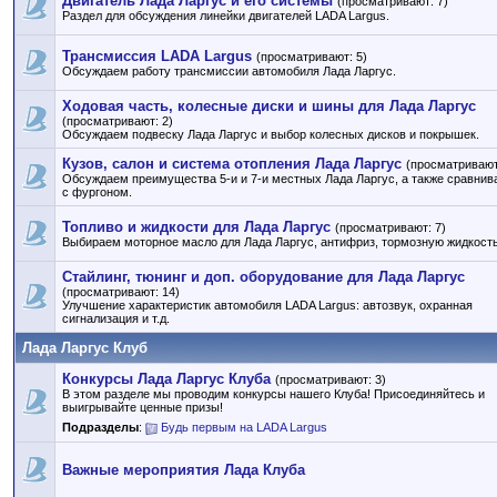
Двигатель Лада Ларгус и его системы
(просматривают: 7)
Раздел для обсуждения линейки двигателей LADA Largus.
Трансмиссия LADA Largus
(просматривают: 5)
Обсуждаем работу трансмиссии автомобиля Лада Ларгус.
Ходовая часть, колесные диски и шины для Лада Ларгус
(просматривают: 2)
Обсуждаем подвеску Лада Ларгус и выбор колесных дисков и покрышек.
Кузов, салон и система отопления Лада Ларгус
(просматривают
Обсуждаем преимущества 5-и и 7-и местных Лада Ларгус, а также сравнив
с фургоном.
Топливо и жидкости для Лада Ларгус
(просматривают: 7)
Выбираем моторное масло для Лада Ларгус, антифриз, тормозную жидкость 
Стайлинг, тюнинг и доп. оборудование для Лада Ларгус
(просматривают: 14)
Улучшение характеристик автомобиля LADA Largus: автозвук, охранная
сигнализация и т.д.
Лада Ларгус Клуб
Конкурсы Лада Ларгус Клуба
(просматривают: 3)
В этом разделе мы проводим конкурсы нашего Клуба! Присоединяйтесь и
выигрывайте ценные призы!
Подразделы
:
Будь первым на LADA Largus
Важные мероприятия Лада Клуба