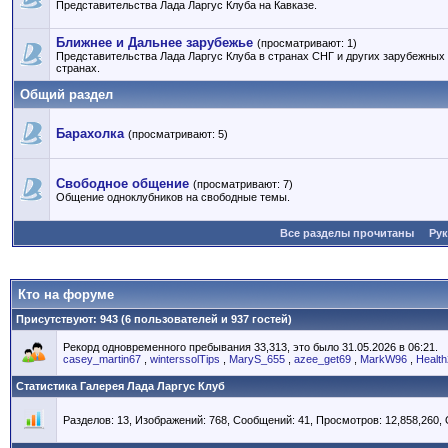
Представительства Лада Ларгус Клуба на Кавказе.
Ближнее и Дальнее зарубежье
(просматривают: 1)
Представительства Лада Ларгус Клуба в странах СНГ и других зарубежных
странах.
Общий раздел
Барахолка
(просматривают: 5)
Свободное общение
(просматривают: 7)
Общение одноклубников на свободные темы.
Все разделы прочитаны
Ру
Кто на форуме
Присутствуют
: 943 (6 пользователей и 937 гостей)
Рекорд одновременного пребывания 33,313, это было 31.05.2026 в 06:21.
casey_martin67
,
winterssolTips
,
MaryS_655
,
azee_get69
,
MarkW96
,
Healt
Статистика Галерея Лада Ларгус Клуб
Разделов: 13, Изображений: 768, Сообщений: 41, Просмотров: 12,858,260,