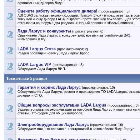
официальных дилеров Лада.
Оцените работу официального дилера!
(просматривают: 5)
АВТОВАЗ запускает акцию «Хороший. Плохой. Злой» и предлагает дать оце
тому или иному дилеру LADA, выразить претензию или похвалить. Для этог
открываем на форуме два раздела: «Черный список» и «Белый список».
Лада Ларгус и конкуренты
(просматривают: 6)
Сравниваем Лада Ларгус с конкурентами: новыми автомобилями ВАЗ,
иномарками и б/у.
LADA Largus Cross
(просматривают: 2)
Раздел посвящен новому Лада Ларгус Кросс.
LADA Largus VIP
(просматривают: 3)
Обсуждаем Лада Ларгус ВИП.
Технический раздел
Гарантия и сервис Лада Ларгус
(просматривают: 10)
Обслуживание Лада Ларгус, ремонт и прохождение ТО LADA Largus, отзывы
дилерах и СТО.
Общие вопросы эксплуатации LADA Largus
(просматривают: 5)
Задаем вопросы по эксплуатации автомобиля Лада Ларгус и получаем на н
ответы. Это форум для общих вопросов.
Электрооборудование Лада Ларгус
(просматривают: 16)
Обсуждаем все, что связано с электроникой в автомобилях Лада Ларгус.