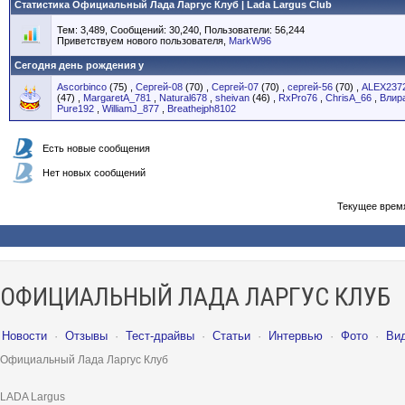
Статистика Официальный Лада Ларгус Клуб | Lada Largus Club
Тем: 3,489, Сообщений: 30,240, Пользователи: 56,244
Приветствуем нового пользователя,
MarkW96
Сегодня день рождения у
Ascorbinco
(75)
,
Сергей-08
(70)
,
Сергей-07
(70)
,
сергей-56
(70)
,
ALEX237
(47)
,
MargaretA_781
,
Natural678
,
sheivan
(46)
,
RxPro76
,
ChrisA_66
,
Влир
Pure192
,
WilliamJ_877
,
Breathejph8102
Есть новые сообщения
Нет новых сообщений
Текущее врем
ОФИЦИАЛЬНЫЙ ЛАДА ЛАРГУС КЛУБ
Новости
·
Отзывы
·
Тест-драйвы
·
Статьи
·
Интервью
·
Фото
·
Ви
Официальный Лада Ларгус Клуб
LADA Largus