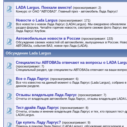
LADA Largus. Поехали вместе!
(просматривают: 2)
Конкурс от ОАО "АВТОВАЗ". Главный приз - автомобиль Лада Ларгус!
Новости о Lada Largus
(просматривают: 171)
Все новости о новом Лада Ларгус (LADA Largus). Мы ежедневно обновляем 
раздел форума. Читайте горячие новости, смотрите свежие фото Ларгус вм
Лада Ларгус Клубом.
Автомобильные новости в России
(просматривают: 133)
Обсуждение свежих новостей об автомобилях, выпущенных в России. Нов
АВТОВАЗа, события ВАЗ, новое про Лада (LADA).
Обсуждение Lada Largus
Специалисты АВТОВАЗа отвечают на вопросы о LADA Larg
(просматривают: 7)
Специальный раздел, где специалисты АВТОВАЗа отвечают на ваши вопро
Все о Лада Ларгус
(просматривают: 6)
Все что известно на данный момент о Лада Ларгус (Lada Largus), собрано в
данном разделе.
Отзывы владельцев Лада Ларгус
(просматривают: 7)
Отчеты от владельцев автомобиля Лада Ларгус, отзывы владельцев LADA L
Тест-драйв Лада Ларгус
(просматривают: 8)
Отчеты, отзывы и мнение владельцев Лада Ларгус и тех, кто прошел тест-д
LADA Largus.
Где купить Ладу Ларгус?
(просматривают: 9)
Помощь в покупке Лада Ларгус (LADA Largus), обсуждение автосалонов и