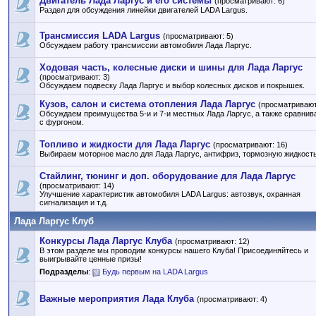
Двигатель Лада Ларгус и его системы
(просматривают: 6)
Раздел для обсуждения линейки двигателей LADA Largus.
Трансмиссия LADA Largus
(просматривают: 5)
Обсуждаем работу трансмиссии автомобиля Лада Ларгус.
Ходовая часть, колесные диски и шины для Лада Ларгус
(просматривают: 3)
Обсуждаем подвеску Лада Ларгус и выбор колесных дисков и покрышек.
Кузов, салон и система отопления Лада Ларгус
(просматривают
Обсуждаем преимущества 5-и и 7-и местных Лада Ларгус, а также сравнив
с фургоном.
Топливо и жидкости для Лада Ларгус
(просматривают: 16)
Выбираем моторное масло для Лада Ларгус, антифриз, тормозную жидкость 
Стайлинг, тюнинг и доп. оборудование для Лада Ларгус
(просматривают: 14)
Улучшение характеристик автомобиля LADA Largus: автозвук, охранная
сигнализация и т.д.
Лада Ларгус Клуб
Конкурсы Лада Ларгус Клуба
(просматривают: 12)
В этом разделе мы проводим конкурсы нашего Клуба! Присоединяйтесь и
выигрывайте ценные призы!
Подразделы
:
Будь первым на LADA Largus
Важные мероприятия Лада Клуба
(просматривают: 4)