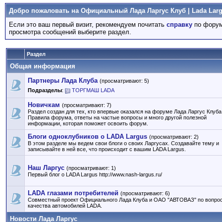
Добро пожаловать на Официальный Лада Ларгус Клуб | Lada Larg
Если это ваш первый визит, рекомендуем почитать
справку
по форум
просмотра сообщений выберите раздел.
Раздел
Общая информация
Партнеры Лада Клуба
(просматривают: 5)
Подразделы
:
ТОРГМАШ LADA
Новичкам
(просматривают: 7)
Раздел создан для тех, кто впервые оказался на форуме Лада Ларгус Клуба
Правила форума, ответы на частые вопросы и много другой полезной
информации, которая поможет освоить форум.
Блоги одноклубников о LADA Largus
(просматривают: 2)
В этом разделе мы ведем свои блоги о своих Ларгусах. Создавайте тему и
записывайте в ней все, что происходит с вашим LADA Largus.
Наш Ларгус
(просматривают: 1)
Первый блог о LADA Largus http://www.nash-largus.ru/
LADA глазами потребителей
(просматривают: 6)
Совместный проект Официального Лада Клуба и ОАО "АВТОВАЗ" по вопро
качества автомобилей LADA.
Новости Лада Ларгус