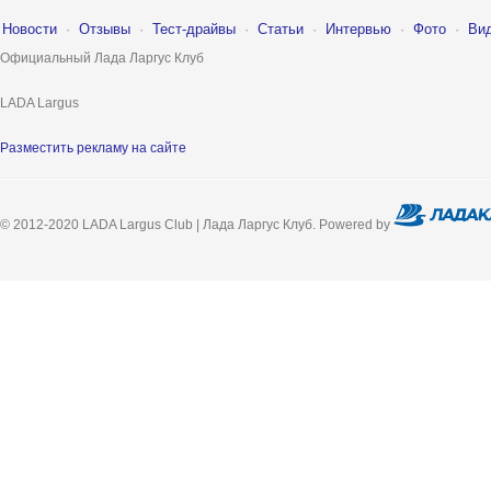
Новости
·
Отзывы
·
Тест-драйвы
·
Статьи
·
Интервью
·
Фото
·
Ви
Официальный Лада Ларгус Клуб
LADA Largus
Разместить рекламу на сайте
© 2012-2020 LADA Largus Club | Лада Ларгус Клуб. Powered by