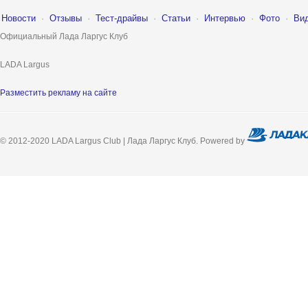
Новости
·
Отзывы
·
Тест-драйвы
·
Статьи
·
Интервью
·
Фото
·
Ви
Официальный Лада Ларгус Клуб
LADA Largus
Разместить рекламу на сайте
© 2012-2020 LADA Largus Club | Лада Ларгус Клуб. Powered by