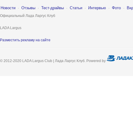
Новости
·
Отзывы
·
Тест-драйвы
·
Статьи
·
Интервью
·
Фото
·
Ви
Официальный Лада Ларгус Клуб
LADA Largus
Разместить рекламу на сайте
© 2012-2020 LADA Largus Club | Лада Ларгус Клуб. Powered by