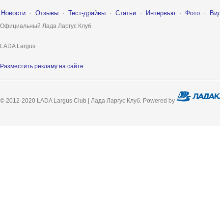
Новости
·
Отзывы
·
Тест-драйвы
·
Статьи
·
Интервью
·
Фото
·
Ви
Официальный Лада Ларгус Клуб
LADA Largus
Разместить рекламу на сайте
© 2012-2020 LADA Largus Club | Лада Ларгус Клуб. Powered by