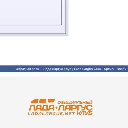
Обратная связь
-
Лада Ларгус Клуб | Lada Largus Club
-
Архив
-
Вверх