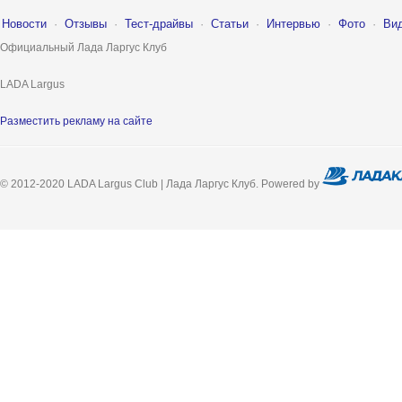
Новости
·
Отзывы
·
Тест-драйвы
·
Статьи
·
Интервью
·
Фото
·
Ви
Официальный Лада Ларгус Клуб
LADA Largus
Разместить рекламу на сайте
© 2012-2020 LADA Largus Club | Лада Ларгус Клуб. Powered by