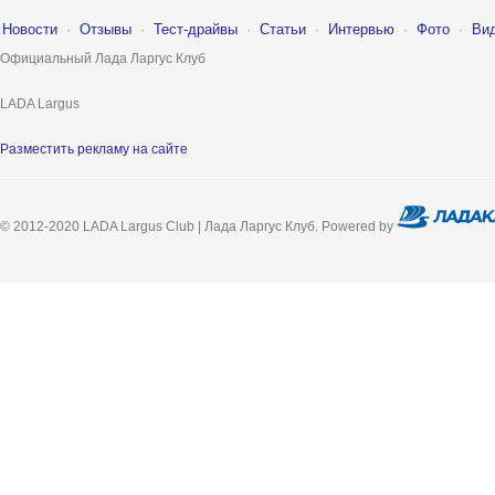
Новости
·
Отзывы
·
Тест-драйвы
·
Статьи
·
Интервью
·
Фото
·
Ви
Официальный Лада Ларгус Клуб
LADA Largus
Разместить рекламу на сайте
© 2012-2020 LADA Largus Club | Лада Ларгус Клуб. Powered by