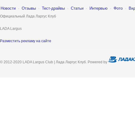
Новости
·
Отзывы
·
Тест-драйвы
·
Статьи
·
Интервью
·
Фото
·
Ви
Официальный Лада Ларгус Клуб
LADA Largus
Разместить рекламу на сайте
© 2012-2020 LADA Largus Club | Лада Ларгус Клуб. Powered by