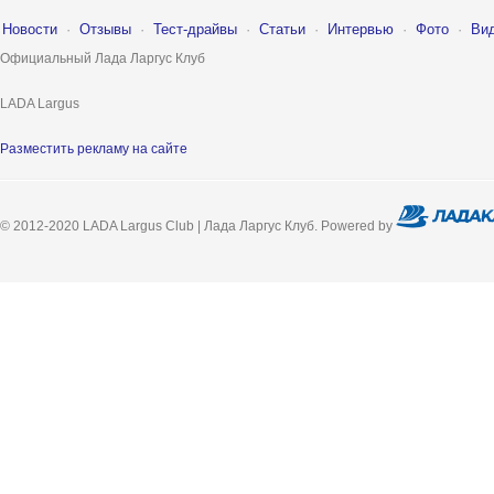
Новости
·
Отзывы
·
Тест-драйвы
·
Статьи
·
Интервью
·
Фото
·
Ви
Официальный Лада Ларгус Клуб
LADA Largus
Разместить рекламу на сайте
© 2012-2020 LADA Largus Club | Лада Ларгус Клуб. Powered by