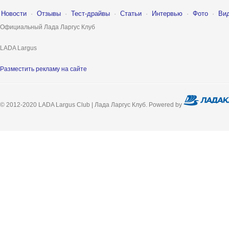
Новости
·
Отзывы
·
Тест-драйвы
·
Статьи
·
Интервью
·
Фото
·
Ви
Официальный Лада Ларгус Клуб
LADA Largus
Разместить рекламу на сайте
© 2012-2020 LADA Largus Club | Лада Ларгус Клуб. Powered by