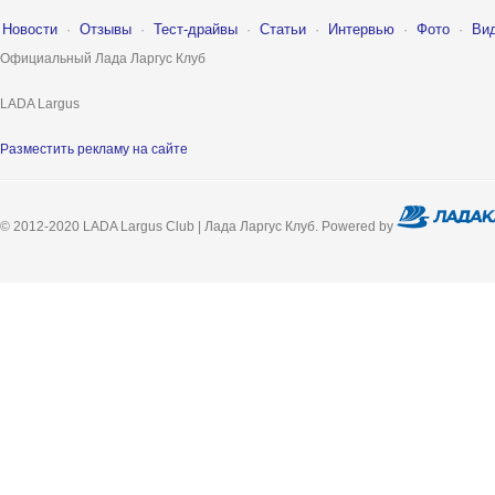
Новости
·
Отзывы
·
Тест-драйвы
·
Статьи
·
Интервью
·
Фото
·
Ви
Официальный Лада Ларгус Клуб
LADA Largus
Разместить рекламу на сайте
© 2012-2020 LADA Largus Club | Лада Ларгус Клуб. Powered by