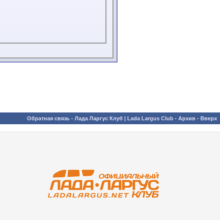
Обратная связь
-
Лада Ларгус Клуб | Lada Largus Club
-
Архив
-
Вверх