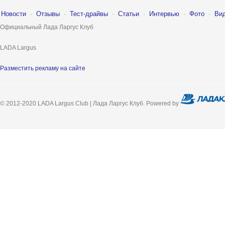
Новости
·
Отзывы
·
Тест-драйвы
·
Статьи
·
Интервью
·
Фото
·
Ви
Официальный Лада Ларгус Клуб
LADA Largus
Разместить рекламу на сайте
© 2012-2020 LADA Largus Club | Лада Ларгус Клуб. Powered by