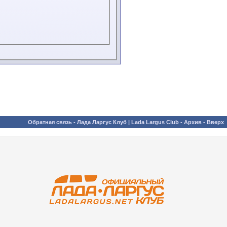
Обратная связь
-
Лада Ларгус Клуб | Lada Largus Club
-
Архив
-
Вверх