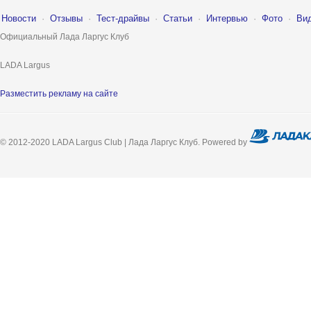
Новости
·
Отзывы
·
Тест-драйвы
·
Статьи
·
Интервью
·
Фото
·
Ви
Официальный Лада Ларгус Клуб
LADA Largus
Разместить рекламу на сайте
© 2012-2020 LADA Largus Club | Лада Ларгус Клуб. Powered by