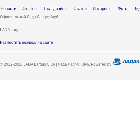
Новости
·
Отзывы
·
Тест-драйвы
·
Статьи
·
Интервью
·
Фото
·
Ви
Официальный Лада Ларгус Клуб
LADA Largus
Разместить рекламу на сайте
© 2012-2020 LADA Largus Club | Лада Ларгус Клуб. Powered by