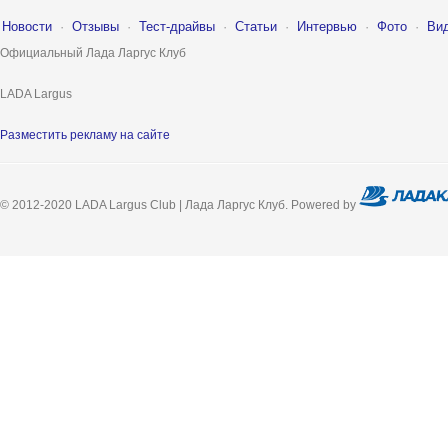
Новости
·
Отзывы
·
Тест-драйвы
·
Статьи
·
Интервью
·
Фото
·
Ви
Официальный Лада Ларгус Клуб
LADA Largus
Разместить рекламу на сайте
© 2012-2020 LADA Largus Club | Лада Ларгус Клуб. Powered by