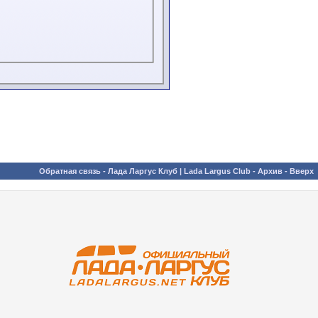
Обратная связь
-
Лада Ларгус Клуб | Lada Largus Club
-
Архив
-
Вверх