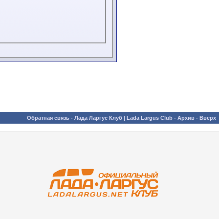
Обратная связь
-
Лада Ларгус Клуб | Lada Largus Club
-
Архив
-
Вверх